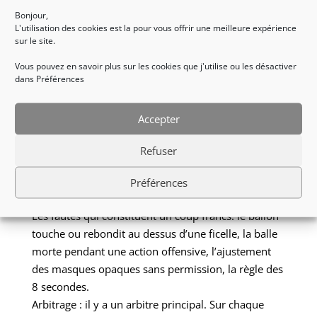
Bonjour,
L'utilisation des cookies est la pour vous offrir une meilleure expérience
Règlement :
sur le site.
Le principe du jeu: prendre l’adversaire de vitesse
Vous pouvez en savoir plus sur les cookies que j'utilise ou les désactiver
pour marquer un but. En défense, avec une
dans Préférences
synchronisation parfaite les joueurs s’étendent au
sol pour arrêter la balle.
Accepter
Les pénalités: si un joueur commet une faute,
l’arbitre récupère la balle et la donne à l’équipe
Refuser
adverse pour un tir de pénalité. Trois coup francs
constituent un pénalty, dans ce cas il y a un seul
Préférences
joueur qui défend contre un joueur qui tir.
Les fautes qui constituent un coup francs: le ballon
touche ou rebondit au dessus d’une ficelle, la balle
morte pendant une action offensive, l’ajustement
des masques opaques sans permission, la règle des
8 secondes.
Arbitrage : il y a un arbitre principal. Sur chaque