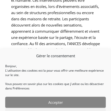
et humaine. Ces interventions peuvent être
organisées en écoles, lors d’événements associatifs,
au sein de structures professionnelles ou encore
dans des maisons de retraite. Les participants
découvrent alors de nouvelles sensations,
apprennent à communiquer différemment et vivent
une expérience basée sur le partage, l’écoute et la
confiance. Au fil des animations, l’ANICES développe
une véritable dynamique d’échange entre publics
Gérer le consentement
valides et personnes en situation de handicap. Cette
approche favorise la découverte du handisport tout
Bonjour,
en créant des moments forts, accessibles et
L'utilisation des cookies est la pour vous offrir une meilleure expérience
enrichissants pour tous les participants.
sur le site.
Vous pouvez en savoir plus sur les cookies que j'utilise ou les désactiver
Participer à une
dans Préférences
initiation avec l’ANICES
Accepter
Que vous soyez simplement curieux, sportif
débutant, établissement scolaire, entreprise ou