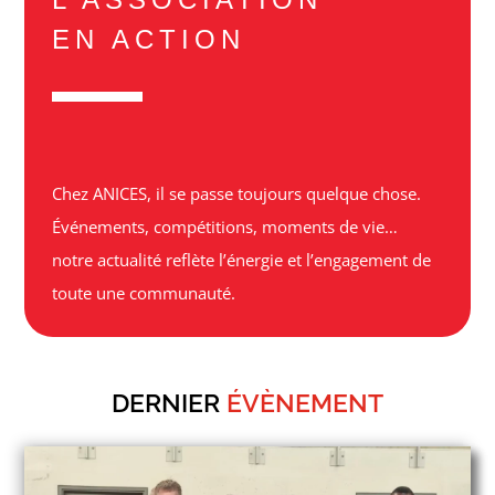
EN ACTION
Chez ANICES, il se passe toujours quelque chose.
Événements, compétitions, moments de vie…
notre actualité reflète l’énergie et l’engagement de
toute une communauté.
DERNIER
ÉVÈNEMENT