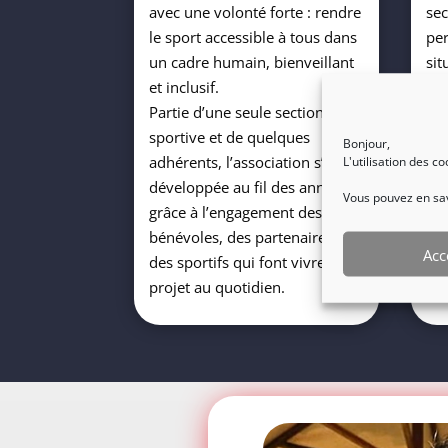
avec une volonté forte : rendre
sec
le sport accessible à tous dans
pe
un cadre humain, bienveillant
sit
et inclusif.
per
Partie d’une seule section
en
sportive et de quelques
esp
Bonjour,
adhérents, l’association s’est
pa
L'utilisation des c
développée au fil des années
ou
Vous pouvez en savo
grâce à l’engagement des
ill
bénévoles, des partenaires et
per
Acc
des sportifs qui font vivre le
dé
projet au quotidien.