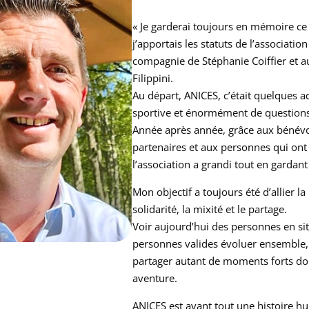
« Je garderai toujours en mémoire ce 
j’apportais les statuts de l’association
compagnie de Stéphanie Coiffier et a
Filippini.
Au départ, ANICES, c’était quelques a
sportive et énormément de questions
Année après année, grâce aux bénévol
partenaires et aux personnes qui ont 
l’association a grandi tout en gardan
Mon objectif a toujours été d’allier l
solidarité, la mixité et le partage.
Voir aujourd’hui des personnes en si
personnes valides évoluer ensemble,
partager autant de moments forts don
aventure.
ANICES est avant tout une histoire h