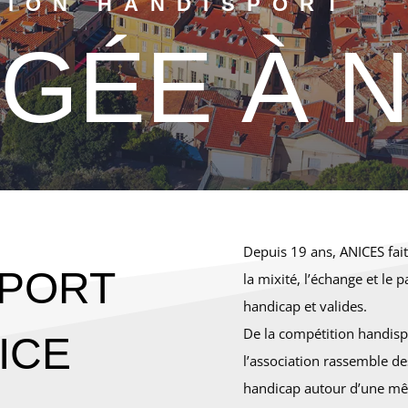
TION HANDISPORT
GÉE À N
Depuis 19 ans, ANICES fait
SPORT
la mixité, l’échange et le 
handicap et valides.
De la compétition handispor
NICE
l’association rassemble de
handicap autour d’une mêm