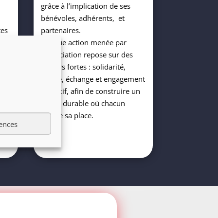
grâce à l’implication de ses
bénévoles, adhérents, et
tes
partenaires.
Chaque action menée par
e,
l’association repose sur des
ak
valeurs fortes : solidarité,
mixité, échange et engagement
e
collectif, afin de construire un
projet durable où chacun
trouve sa place.
ences
e