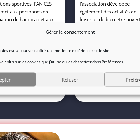
tions sportives, l’ANICES
l’association développe
rmet aux personnes en
également des activités de
uation de handicap et aux
loisirs et de bien-être ouver
sonnes valides de pratiquer
à tous.
Gérer le consentement
semble dans un même
Natation adaptée, randonné
rit de partage. Torball,
tandem, paddle, canoë-kay
rasnowboard, athlétisme,
ou sorties conviviales
ookies est la pour vous offrir une meilleure expérience sur le site.
 encore le showdown
permettent aux adhérents d
ir plus sur les cookies que j'utilise ou les désactiver dans Préférences
ustrent cette volonté d’allier
partager des moments
formance, accessibilité et
humains, accessibles et
epter
Refuser
Préfér
passement de soi.
enrichissants tout au long d
l’année.