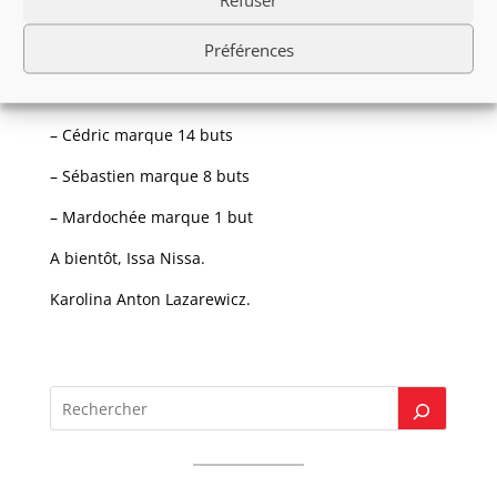
7ème Monza 6 points
Préférences
8ème Turin 4 points
Voici les buteurs :
– Cédric marque 14 buts
– Sébastien marque 8 buts
– Mardochée marque 1 but
A bientôt, Issa Nissa.
Karolina Anton Lazarewicz.