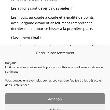
Les aiglons sont devenus des aigles !
Les niçois, au coude à coude et à égalité de points
avec Bergame devaient absolument remporter ce
dernier match pour se hisser à la première place.
Classement Final :
1er Nice 17 points, +23 buts marqués, -4 encaissés,
+19 Goalaverage
Gérer le consentement
2ème Bergame 17 points, +29 buts marqués, -13
Bonjour,
encaissés, +16 Goalaverage
L'utilisation des cookies est la pour vous offrir une meilleure expérience
sur le site.
3ème Amriswill 10 points
Vous pouvez en savoir plus sur les cookies que j'utilise ou les désactiver
dans Préférences
4ème Reggina 10 points
5ème Augusta 9 points
Accepter
6ème Graz 7 points
Refuser