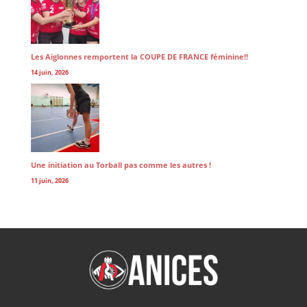
Les Aiglonnes remportent la COUPE DE FRANCE féminine!!
14 juin, 2026
Une initiation au Torball pas comme les autres !
11 juin, 2026