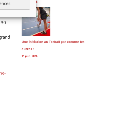
14 juin, 2026
ences
s
s 30
grand
Une initiation au Torball pas comme les
autres !
11 juin, 2026
ne-