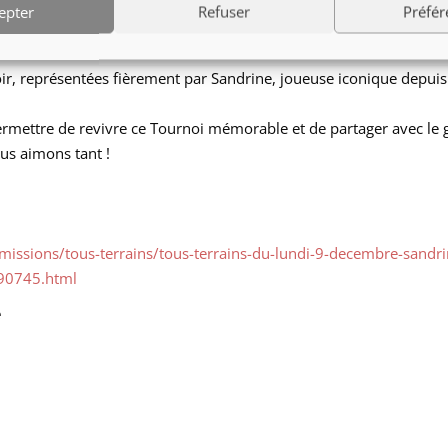
sta.
epter
Refuser
Préfér
celui qui a placé les Niçoises en haut du podium et qui leur a permi
ne seconde fois consécutive…
soir, représentées fièrement par Sandrine, joueuse iconique depui
rmettre de revivre ce Tournoi mémorable et de partager avec le 
ous aimons tant !
issions/tous-terrains/tous-terrains-du-lundi-9-decembre-sandri
090745.html
é