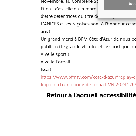
Novembre, au Complexe Sportif Albert Malate
Acc
Et oui, c’est elle qui a marqué le but ultime, 
d’être détentrices du titre de Championnes u
L’ANICES et les Niçoises sont à l’honneur ce 
ans !
Un grand merci à BFM Côte d’Azur de nous pe
public cette grande victoire et ce sport que n
Vive le sport !
Vive le Torball !
Issa !
https://www.bfmtv.com/cote-d-azur/replay-em
filippini-championne-de-torball_VN-202412
Retour à l’accueil accessibilit