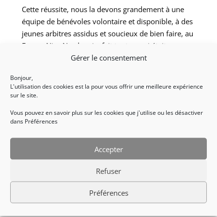
Cette réussite, nous la devons grandement à une
équipe de bénévoles volontaire et disponible, à des
jeunes arbitres assidus et soucieux de bien faire, au
Forum Nice Nord, qui a fait tout ce qui était en son
Gérer le consentement
possible pour que ce séjour se déroule pour le
mieux, à nos partenaires, qui nous soutiennent
Bonjour,
depuis des années, et bien sur aux joueurs, qui ont
L'utilisation des cookies est la pour vous offrir une meilleure expérience
été concentrés et impliqués, tout en restant
sur le site.
respectueux, à l’écoute, et très agréables !
Vous pouvez en savoir plus sur les cookies que j'utilise ou les désactiver
dans Préférences
Ce fut un réel plaisir pour l’ANICES que de porter ce
projet, et de le voir naître dans une ambiance si
Accepter
bienveillante et chaleureuse.
Refuser
Préférences
Nous n’avons plus qu’à vous donner rendez-vous