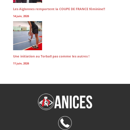
Les Aiglonnes remportent la COUPE DE FRANCE féminine!!
14 juin, 2026
Une initiation au Torball pas comme les autres !
11 juin, 2026