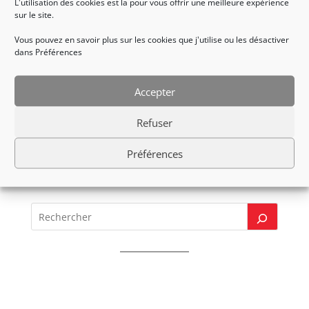
L'utilisation des cookies est la pour vous offrir une meilleure expérience
sur le site.
7/ Lisieux avec 3 points
Vous pouvez en savoir plus sur les cookies que j'utilise ou les désactiver
Prochain rendez vous pour l’équipe, le tournoi
dans Préférences
international de Bergamo en Italie le 5 mars !
Issa Nissa.
Accepter
Retour à l’accueil accessibilité
Refuser
Préférences