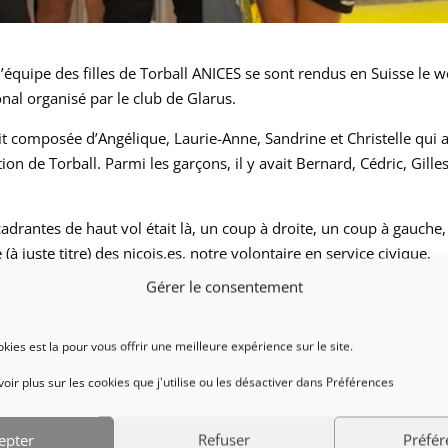
’équipe des filles de Torball ANICES se sont rendus en Suisse le 
nal organisé par le club de Glarus.
it composée d’Angélique, Laurie-Anne, Sandrine et Christelle qui 
on de Torball. Parmi les garçons, il y avait Bernard, Cédric, Gilles
adrantes de haut vol était là, un coup à droite, un coup à gauche,
 (à juste titre) des niçois.es, notre volontaire en service civique,
Gérer le consentement
buté par deux très belles victoires d’ANICES. Les garçons ont gag
 Nos deux équipes ont terminé sur le podium. Les filles ont fini 2èm
ookies est la pour vous offrir une meilleure expérience sur le site.
 avec un score de 4 à 2. Les garçons se sont battus contre Zürich d
ir plus sur les cookies que j'utilise ou les désactiver dans Préférences
prolongation, l’équipe d’ANICES finit donc 3ème.
epter
Refuser
Préfér