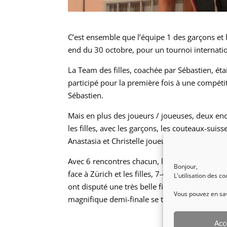
C’est ensemble que l’équipe 1 des garçons et l
end du 30 octobre, pour un tournoi internatio
La Team des filles, coachée par Sébastien, éta
participé pour la première fois à une compétiti
Sébastien.
Mais en plus des joueurs / joueuses, deux enc
les filles, avec les garçons, les couteaux-suisse
Anastasia et Christelle joueuse muti-tâches.
Avec 6 rencontres chacun, la compétition a dé
Bonjour,
face à Zürich et les filles, 7-4 face à Glarus.
L'utilisation des c
ont disputé une très belle finale face à Tirol
Vous pouvez en savo
magnifique demi-finale se terminant à 4-5 en 
Acc