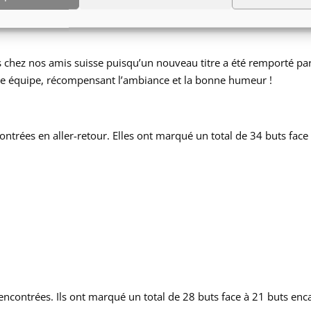
s au complexe sportif, que les équipes ont pu partager dans la
s chez nos amis suisse puisqu’un nouveau titre a été remporté pa
eure équipe, récompensant l’ambiance et la bonne humeur !
contrées en aller-retour. Elles ont marqué un total de 34 buts face
encontrées. Ils ont marqué un total de 28 buts face à 21 buts enca