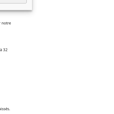
r notre
 à 32
issés.