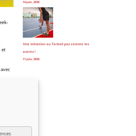
14 juin, 2026
week-
a
Une initiation au Torball pas comme les
 et
autres !
11 juin, 2026
 avec
né 7-1
e et
ans une
ences