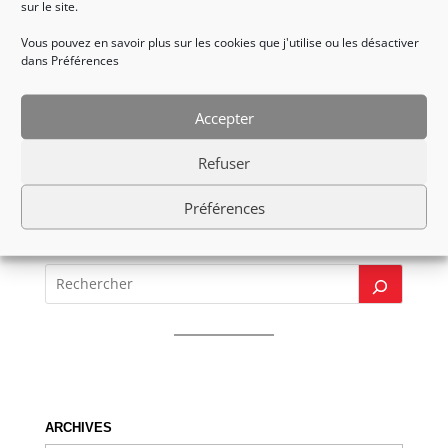
sur le site.
pour un nouveau déplacement compétition Torball
en terre suisse chez nos amis de Glarus, où l’équipe
Vous pouvez en savoir plus sur les cookies que j'utilise ou les désactiver
1 et les filles seront alignées!!!
dans Préférences
Issa
Accepter
Retour à l’accueil accessibilité
Refuser
Préférences
ARCHIVES