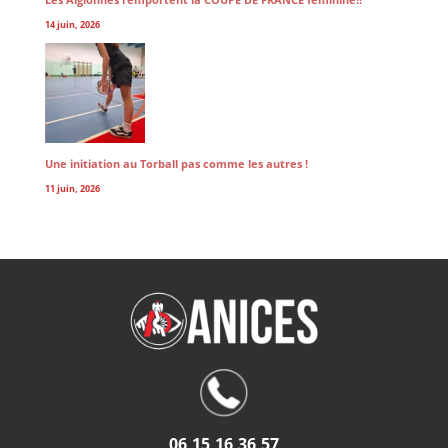
14 juin, 2026
Une initiation au Torball pas comme les autres !
11 juin, 2026
06 15 16 36 57