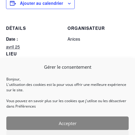
Ajouter au calendrier
DÉTAILS
ORGANISATEUR
Date :
Anices
avril 25
LIEU
Nice
Gérer le consentement
Bonjour,
La course du 1er mai, la mythique
Matchs retours de D1 Masculine
L'utilisation des cookies est la pour vous offrir une meilleure expérience
de Torball
Bellet Festive
sur le site.
Vous pouvez en savoir plus sur les cookies que j'utilise ou les désactiver
dans Préférences
Accepter