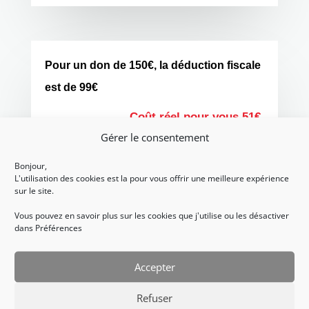
Pour un don de 150€, la déduction fiscale
est de 99€
Coût réel pour vous 51€
Gérer le consentement
Bonjour,
L'utilisation des cookies est la pour vous offrir une meilleure expérience
sur le site.
Vous pouvez en savoir plus sur les cookies que j'utilise ou les désactiver
Comment faire un don ?
dans Préférences
Étape 1
Accepter
Cliquez sur le bouton « Faire un don » et procédez
Refuser