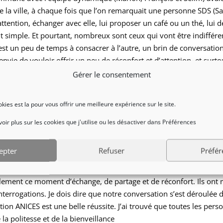
 la ville, à chaque fois que l’on remarquait une personne SDS (Sans
’attention, échanger avec elle, lui proposer un café ou un thé, lu
simple. Et pourtant, nombreux sont ceux qui vont être indifférent
n’est un peu de temps à consacrer à l’autre, un brin de conversat
’envie de vouloir offrir un peu de réconfort et d’attention, et surt
Gérer le consentement
tes ?
ookies est la pour vous offrir une meilleure expérience sur le site.
re sympathique.
rtée sur ma présence utile et bénéfique ce soir-là.
ir plus sur les cookies que j'utilise ou les désactiver dans Préférences
port à mon handicap visuel. Bien au contraire, peut-être un atout, 
e, en s’informant sur la nature de notre association.
epter
Refuser
Préfér
contre originale d’un jeune homme vivant dans la rue depuis peu
s, c’est ce dernier qui lui a conseillé de s’installer à cet endroit 
lement ce moment d’échange, de partage et de réconfort. Ils ont ma
s interrogations. Je dois dire que notre conversation s’est déroulée
tion ANICES est une belle réussite. J’ai trouvé que toutes les per
 la politesse et de la bienveillance