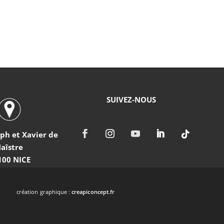
SUIVEZ-NOUS
eph et Xavier de
aîstre
100 NICE
création graphique :
creapiconcept.fr