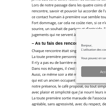
Lors de notre passage dans les quatre coins de
rencontre, savoir et pouvoir lui accorder de l
ce contact humain à première vue semble tout 
Fort dommage, car cela ne coûte rien, si ce 
sourire, un souhait de partage et d’entraide, l
jugements qui ne servent à rien.
– As tu fais des rencontres marquan
Bonjour,
L'utilisation des c
Chaque rencontre était singulière, et j’ose di
La toute première personne m’a de suite confo
Vous pouvez en savo
Il n’y a pas eu de barrière entre nous, par rap
Dans nos échanges, il s’est intéressé à l’équip
Acc
Aussi, ce même soir a été marqué par une ren
qui est un ancien occupant de la rue. D’ailleur
notre présence, le café proposé, ou tout simp
avec plaisir et simplicité que j’ai nourri leur
La toute première sortie maraude de l’associa
agréable, sans agressivité, avec du respect, de