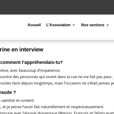
Accueil
L’Association
Nos sections
rine en interview
, comment l’appréhendais-tu?
sitive, avec beaucoup d’impatience.
rencontre des personnes qui vivent dans la rue ne me fait pas peur
oulais faire depuis longtemps, mais l’occasion ne s’était jamais p
araude ?
satisfait et content.
c, et je pense l’avoir fait naturellement et respectueusement.
é commune avec l’équipe dynamique (Marion, François et Sélim) avai