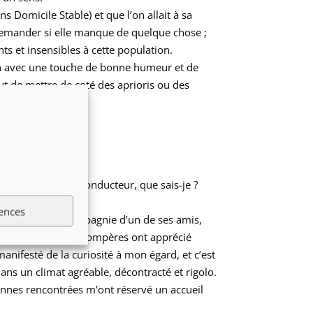
 Domicile Stable) et que l’on allait à sa
i demander si elle manque de quelque chose ;
s et insensibles à cette population.
ion avec une touche de bonne humeur et de
out de mettre de coté des aprioris ou des
une force, un fil conducteur, que sais-je ?
ences
, qui était en compagnie d’un de ses amis,
tranquille. Ces deux compères ont apprécié
nifesté de la curiosité à mon égard, et c’est
 dans un climat agréable, décontracté et rigolo.
sonnes rencontrées m’ont réservé un accueil