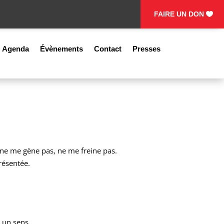
FAIRE UN DON
Agenda
Évènements
Contact
Presses
, ne me gène pas, ne me freine pas.
résentée.
t un sens.