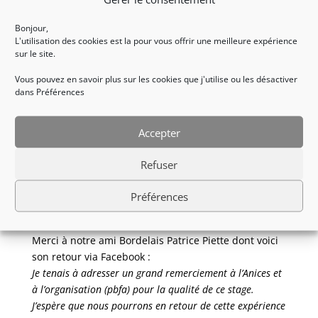
Adepa – Winter Sport Day Chabloz !
Bonjour,
Pour cette dernière partie, Marine, Arthur et notre
L'utilisation des cookies est la pour vous offrir une meilleure expérience
Patrice niçois étaient de la partie, accompagnés par
sur le site.
le jeune Kylian et Valérie (son éducatrice) et comme
Vous pouvez en savoir plus sur les cookies que j'utilise ou les désactiver
dit quelques lignes plutôt, Olivier !
dans Préférences
L’occasion, de régler les prothèses, et de découvrir
de nouvelles pistes, rencontrer du monde, et mettre
Accepter
en application toutes les techniques apprises la
semaine !
Refuser
De bien bons et beaux moments sportifs et
Préférences
conviviaux sur la neige grâce au travail de notre
responsable de section snow Patrice Barattero !
Merci à notre ami Bordelais Patrice Piette dont voici
son retour via Facebook :
Je tenais à adresser un grand remerciement à l’Anices et
à l’organisation (pbfa) pour la qualité de ce stage.
J’espère que nous pourrons en retour de cette expérience