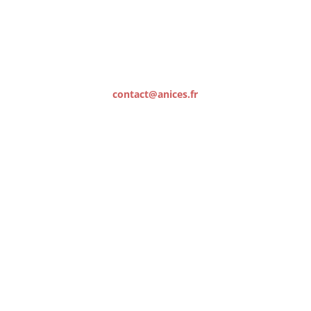
06 15 16 36 57
contact@anices.fr
7, rue Joseph et Xavier de Maîstre
06100 NICE
SUIVEZ-NOUS