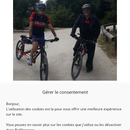
Initiations de Tandem, ça roule en Juin !
Gérer le consentement
15, Juin, 2018
|
Initiations
,
Tandem
Bonjour,
L'utilisation des cookies est la pour vous offrir une meilleure expérience
En initiation, il n’y a pas que du Torball, du tandem
sur le site.
aussi !
Vous pouvez en savoir plus sur les cookies que j'utilise ou les désactiver
Depuis début juin, Anices a été sollicité à trois
dans Préférences