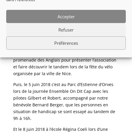
reprises pour faire découvrir le handicap et le
handisport en faisant du tandem les yeux bandés (à
Accepter
l’arrière biensur ;)).
Animés par nos supers pilotes, les enfants et les
Refuser
personnes en situation de handicap ont pu s’initier à
cette activité physique et de détente, le tandem.
Préférences
Le 3 juin 2018, Daniel, Elie, Henri et François sur la
promenade des Anglais pour présenter l’association
et faire découvrir le tandem lors de la fête du vélo
organisée par la ville de Nice.
Puis, le 5 juin 2018 c’est au Parc d’Estienne d’Orves
lors de la journée Ensemble On Dit Cap avec les
pilotes Gilbert et Robert, accompagné par notre
bénévole Bernard Berger, que les personnes en
situation de handicap se sont essayé au tandem de
9h à 16h.
Et le 8 juin 2018 à l’école Régina Coeli lors d’une